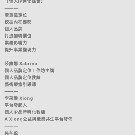
【個人IP進化峰會】
———
潛意識定位
挖掘內在優勢
個人品牌
打造獨特價值
業務影響力
提升事業變現力
———
莎繽娜 Sabrina
個人品牌定位工作坊主講
個人品牌定位教練
藝術療癒引導師
———
李采瓊 Xiong
平台發起人
個人IP品牌孵化教練
A Xiong公益與產業共生平台發佈
———
吳芊盈