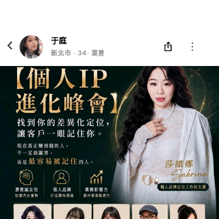
Eatgether
打開
在「Eatgether」 App 中 打開
于庭
新北市
‧
34
‧
業務/公關/主持/頭皮管理/酸痛管理/整合行銷