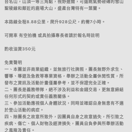
台名山，山頂一等三角點，視野遼闊，可遠眺氣勢磅礡的雪山
聖稜線和鄰近的鹿場大山，盛產台灣特有一葉蘭。
本路線全程8.88公里，爬升928公尺，約需7小時。
可開車 有空拍機 或具拍攝專長者請於報名時註明
酌收油資350元
免責聲明
一、本團並非商業組織，並無旅行社牌照，團長無野外求生、
響導、導遊及急救等專業資格，舉辦之活動全屬休閒性質，所
發布之資訊及活動計畫僅屬參考，並不保證完全正確。
二、團長是義務帶隊，絕不涉及利益和金錢交易，更無意締結
任何形式的契約或責任義務關係。
三、參加活動應視個人身體狀況，同時並確認自身無患有不適
於登山活動的病症。
四、除團長之故意所致外，因團員自身之故意過失，所引致之
疾病、傷亡、個人財物及經濟損失，團員自負參與所舉辦活動
之風險及責任。