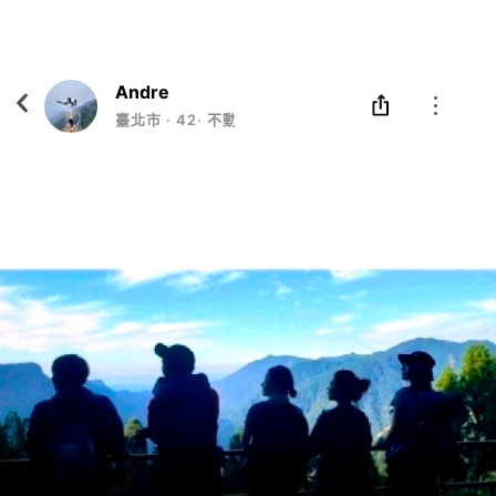
Eatgether
打開
在「Eatgether」 App 中 打開
Andre
臺北市
‧
42
‧
不動會死的生物