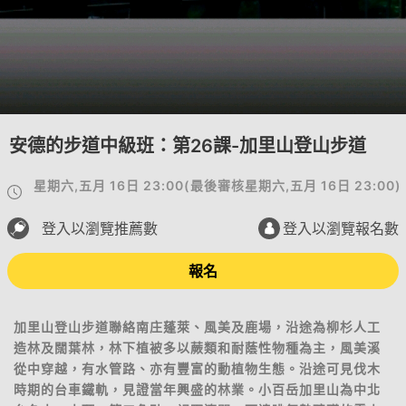
安德的步道中級班：第26課-加里山登山步道
星期六,五月 16日 23:00
(
最後審核
星期六,五月 16日 23:00
)
登入以瀏覽推薦數
登入以瀏覽報名數
報名
加里山登山步道聯絡南庄蓬萊、風美及鹿場，沿途為柳杉人工
造林及闊葉林，林下植被多以蕨類和耐蔭性物種為主，風美溪
從中穿越，有水管路、亦有豐富的動植物生態。沿途可見伐木
時期的台車鐵軌，見證當年興盛的林業。小百岳加里山為中北