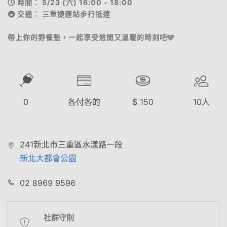
🕓 時間： 5/23 (六) 16:00 - 18:00
🚇 交通： 三重捷運站步行抵達
帶上你的野餐墊，一起享受悠閒又溫暖的時刻吧🩵
0
各付各的
$
150
10
人
241新北市三重區水漾路一段
新北大都會公園
02 8969 9596
社群守則