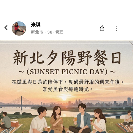
Eatgether
打開
在「Eatgether」 App 中 打開
米琪
新北市
‧
38
‧
管理師