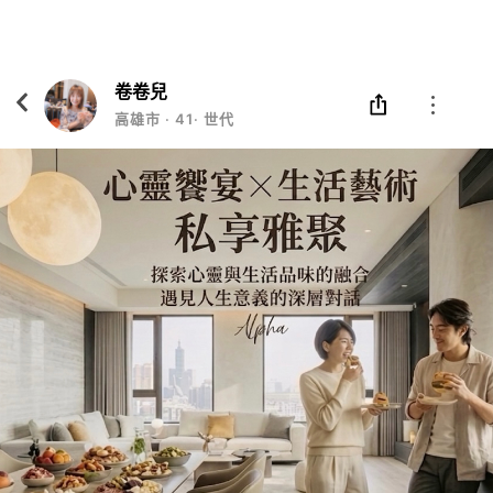
Eatgether
打開
在「Eatgether」 App 中 打開
卷卷兒
高雄市
‧
41
‧
世代塑造者