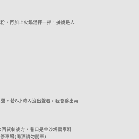
碟粉，再加上火鍋湯拌一拌，據說是人
出聲。若8小時內沒出聲者，我會移出再
GO百貨斜後方，巷口是金沙塔雲泰料
停車場(喝酒請勿開車)