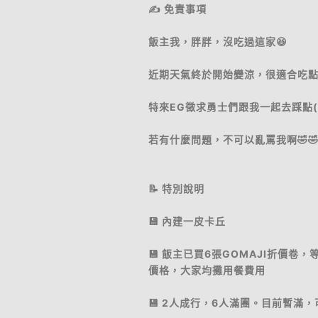
✍️ 免責事項
飯主我，胖胖，沒吃過這家😆
近期天氣終於開始變涼，很適合吃
特來EG徵求勇士們跟我一起去踩點(
若有什麼問題，不可以亂罵我啊🤣🤣
📝 特別說明
💾 內建一皮卡丘
💾 飯主已買6張GOMAJI折價卷
價格，大家均攤用餐費用
💾 2人成行，6人滿團。目前暫滿