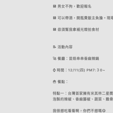
💾 男女不拘，歡迎報名
💾 可以帶酒，開瓶費飯主負擔。
💾 毋須幫我拿補光燈拍食材
📝 活動內容
🚀 餐廳：苗妞串串香麻辣鍋
⌚ 時間：12/11(四) PM7:３0~
🍟 餐點：
特點一：台灣首家擁有米其林二星
泡製的辣椒、香麻藤椒、蔬菜、雞
我很想吃看看啊，你們不想嗎😋