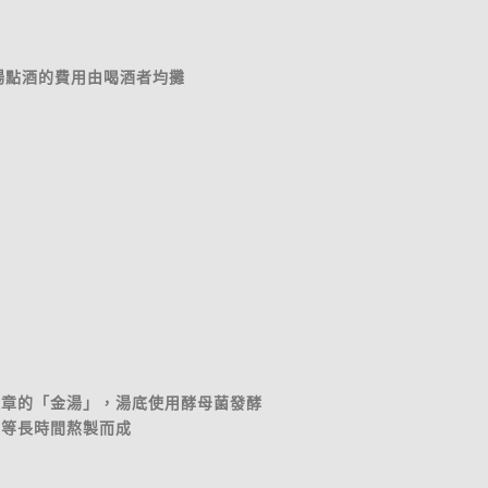
現場點酒的費用由喝酒者均攤
奬章的「金湯」，湯底使用酵母菌發酵
骨等長時間熬製而成