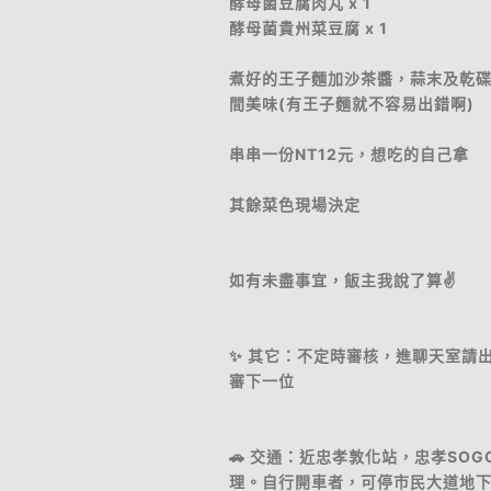
酵母菌豆腐肉丸 x 1
酵母菌貴州菜豆腐 x 1
煮好的王子麵加沙茶醬，蒜末及乾
間美味(有王子麵就不容易出錯啊)
串串一份NT12元，想吃的自己拿
其餘菜色現場決定
如有未盡事宜，飯主我說了算✌️
✨ 其它：不定時審核，進聊天室請
審下一位
🚗 交通：近忠孝敦化站，忠孝SO
理。自行開車者，可停市民大道地下