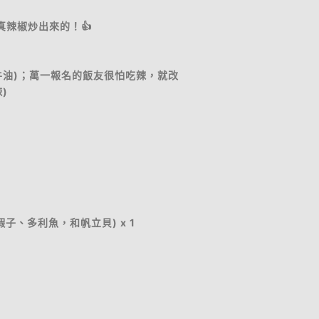
真辣椒炒出來的！👍
牛油)；萬一報名的飯友很怕吃辣，就改
)
子、多利魚，和帆立貝) x 1