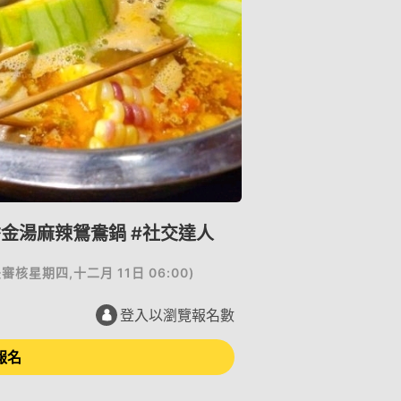
金湯麻辣鴛鴦鍋 #社交達人
後審核
星期四,十二月 11日 06:00
)
登入以瀏覽報名數
報名