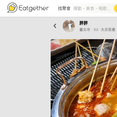
找聚會
胖胖
臺北市
‧
52
‧
大月若愚