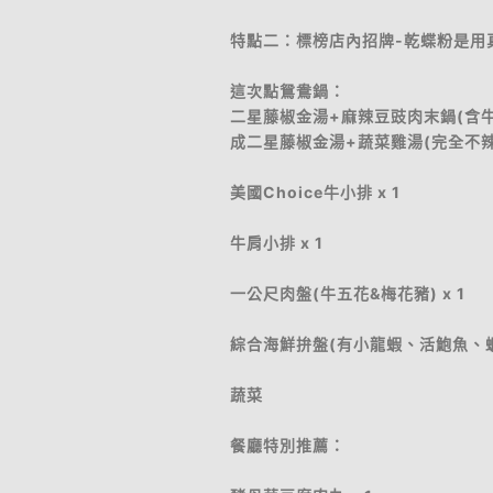
特點二：標榜店內招牌-乾蝶粉是用
這次點鴛鴦鍋：
二星藤椒金湯+麻辣豆豉肉末鍋(含
成二星藤椒金湯+蔬菜雞湯(完全不辣
美國Choice牛小排 x 1
牛肩小排 x 1
一公尺肉盤(牛五花&梅花豬) x 1
綜合海鮮拚盤(有小龍蝦、活鮑魚、蝦
蔬菜
餐廳特別推薦：