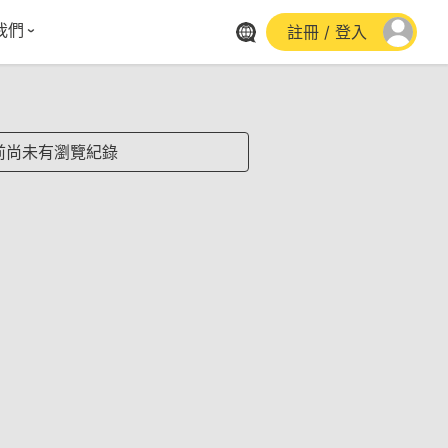
我們
註冊 / 登入
體報導
群平台
stagram
前尚未有瀏覽紀錄
cebook
utube