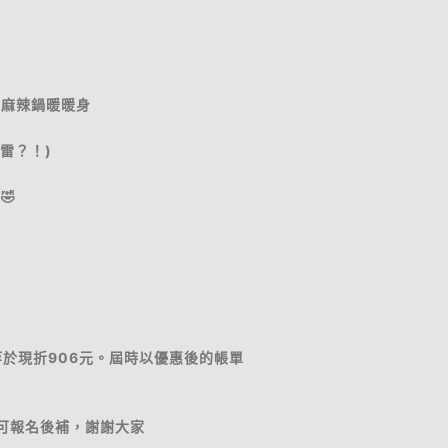
點麻辣鍋暖暖身
雷？！)
🤣
，等於現折906元。屆時以優惠後的帳單
，可報名後補，謝謝大家