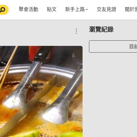
聚會活動
貼文
新手上路
交友見證
關於
特點介紹
媒
瀏覽紀錄
五大功能
使用者指南
社
VIP獨享
如何報名/舉辦聚會
聚會主題推薦
in
目
常見Q&A
節日特輯企劃
【派對遊戲篇】在家不無聊
Fa
【團康活動篇】在家不無聊
情人節特輯-終結單身
Yo
【視訊軟體篇】在家不無聊
情人節特輯-禮物推薦
【運動頻道篇】在家不無聊
情人節特輯-景點推薦
【美劇必追篇】在家不無聊
中秋節特輯-中秋由來
聊天開頭怎麼聊天不會出局【 交友軟體 】
中秋節特輯-台北燒肉餐廳TOP10推薦
劇本殺特輯-larp怎麼玩