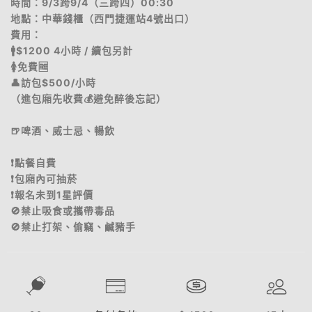
時間：9/3跨9/4（三跨四）00:30
地點：中華錢櫃（西門捷運站4號出口）
費用：
🚹$1200 4小時 / 續包另計
🚺免費🆓
👤訪包$500/小時
（進包廂先收費💰避免醉後忘記）
🍺啤酒、威士忌、暢飲
❗️點餐自費
❗️包廂內可抽菸
❗️報名未到1星評價
🚫禁止吸食或攜帶毒品
🚫禁止打架、偷竊、鹹豬手