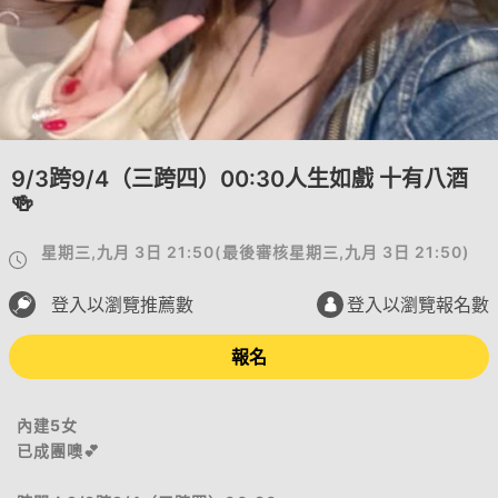
9/3跨9/4（三跨四）00:30人生如戲 十有八酒
🍻
星期三,九月 3日 21:50
(
最後審核
星期三,九月 3日 21:50
)
登入以瀏覽推薦數
登入以瀏覽報名數
報名
內建5女
已成團噢💕