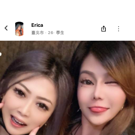
Eatgether
打開
在「Eatgether」 App 中 打開
Erica
臺北市
‧
26
‧
學生