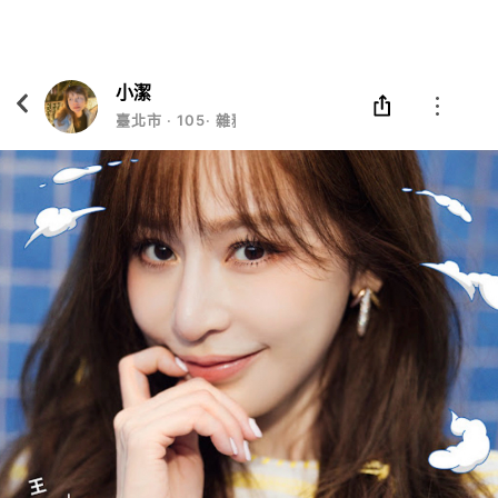
Eatgether
打開
在「Eatgether」 App 中 打開
小潔
臺北市
‧
105
‧
雜務