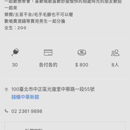
一起歡樂聚會，喜歡唱歌喜歡舒服愉快的相處時光的朋友歡迎
一起來
禁煙/五音不全/毛手毛腳也不可以喔
歡唱費酒錢等費用男生ㄧ起分擔
女生：200
30
各付各的
$
800
8
人
100臺北市中正區光復里中華路一段55號
錢櫃中華新館
02 2361 9898