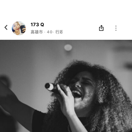
Eatgether
打開
在「Eatgether」 App 中 打開
173 Q
高雄市
‧
40
‧
行政