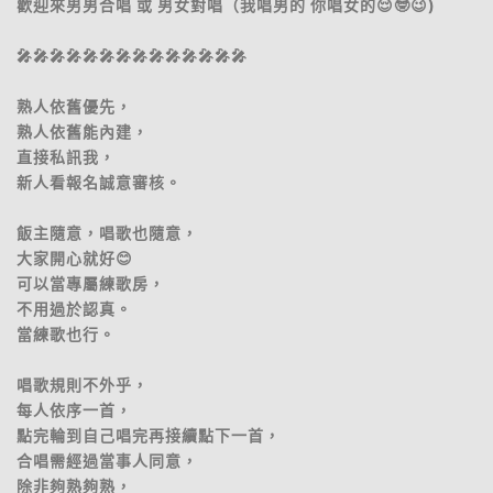
歡迎來男男合唱 或 男女對唱（我唱男的 你唱女的😌🤓😉)
🎤🎤🎤🎤🎤🎤🎤🎤🎤🎤🎤🎤🎤🎤
熟人依舊優先，
熟人依舊能內建，
直接私訊我，
新人看報名誠意審核。
飯主隨意，唱歌也隨意，
大家開心就好😊
可以當專屬練歌房，
不用過於認真。
當練歌也行。
唱歌規則不外乎，
每人依序一首，
點完輪到自己唱完再接續點下一首，
合唱需經過當事人同意，
除非夠熟夠熟，