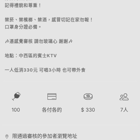
記得禮貌和尊重！
禁菸、禁檳榔、禁酒，感冒切記在家勿報！
口罩身分證必備。
🎶憑感覺審核 請勿玻璃心 謝謝🎶
地點：中西區的賓士KTV
一人低消330元 可唱3小時 也可帶外食
100
各付各的
$
330
7
人
限通過審核的參加者瀏覽地址