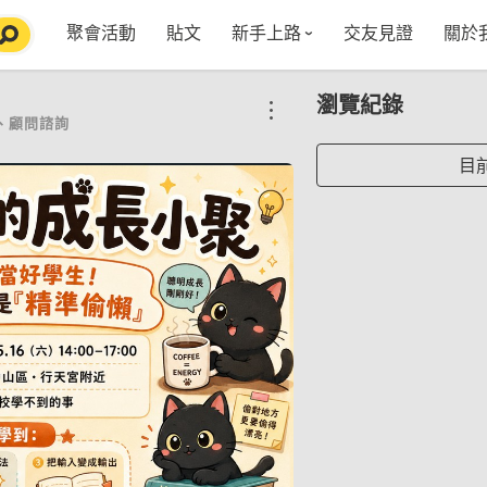
聚會活動
貼文
新手上路
交友見證
關於
特點介紹
媒
瀏覽紀錄
五大功能
使用者指南
社
、顧問諮詢
VIP獨享
如何報名/舉辦聚會
聚會主題推薦
in
目
常見Q&A
節日特輯企劃
【派對遊戲篇】在家不無聊
Fa
【團康活動篇】在家不無聊
情人節特輯-終結單身
Yo
【視訊軟體篇】在家不無聊
情人節特輯-禮物推薦
【運動頻道篇】在家不無聊
情人節特輯-景點推薦
【美劇必追篇】在家不無聊
中秋節特輯-中秋由來
聊天開頭怎麼聊天不會出局【 交友軟體 】
中秋節特輯-台北燒肉餐廳TOP10推薦
劇本殺特輯-larp怎麼玩