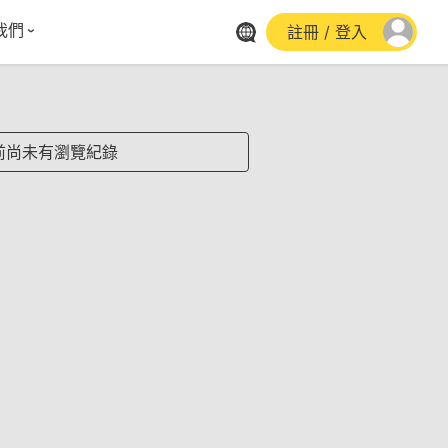
我們
註冊 / 登入
體報導
群平台
stagram
前尚未有瀏覽紀錄
cebook
utube