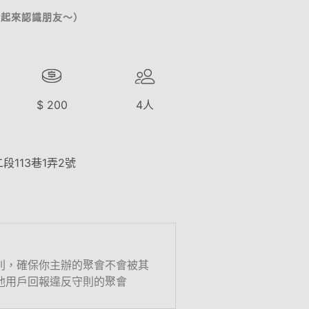
一起來認識朋友～）
$
200
4
人
段113巷1弄2號
則，確保你主辦的聚會不會被其
他用戶回報違反守則的聚會