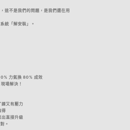
用，這不是我們的問題，是我們還在用
舊系統「解安裝」。
% 力氣換 80% 成效
，現場解決！
了課又有壓力
值得
產出直接升級
派對。