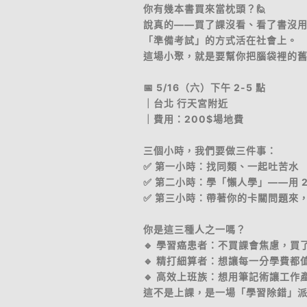
你有幾本書買來當枕頭？🙋
說真的——買了課沒看、看了書沒
「準備考試」的方式活在社會上。
這場小聚，就是要幫你把腦袋裡的
📅 5/16（六）下午 2-5 點
｜台北 行天宮附近
｜費用：200$場地費
三個小時，我們要做三件事：
✅ 第一小時：找同類、一起吐苦水
✅ 第二小時：學「懶人學」——用 20
✅ 第三小時：帶著你的卡關問題來
你是這三種人之一嗎？
🔹 學習癌患者：不買課會焦慮，買
🔹 精打細算者：想讓每一分學費都
🔹 高效上班族：想用筆記術讓工作
這不是上課，是一場「學習除錯」