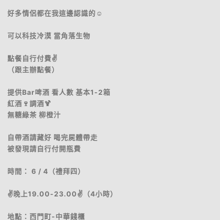
好多情侶都在我這邊認識的☺️
可以科技冷漠 當角落生物
點餐自行付費✌️
（跟主辦點餐）
提供Bar啤酒 看人數 基本1-2箱
紅酒🍷調酒🍹
無糖綠茶 柳橙汁
自帶酒請藏好 喝完屍體帶走
被發現請自行付開瓶費
時間： 6 / 4（禮拜四）
✌️晚上19.00-23.00✌️（4小時）
地點：西門町-中華錢櫃