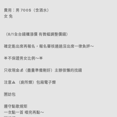
費用：男 700$（含酒水）
女 免
（8/1全台錢櫃漲價 有微幅調整價錢）
確定能出席再報名，報名審核通過沒出席一律負評～
🌟不保證男女比例～🌟
只收現金💰（盡量準備剛好）主辦很懶的找錢
注意⚠️ （廁所煙）包廂電子煙
🈲訪包
遵守點歌規矩
一次點一首 唱完再點～