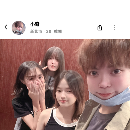
Eatgether
打開
在「Eatgether」 App 中 打開
小奇
新北市
‧
28
‧
錢櫃知名主辦❤️