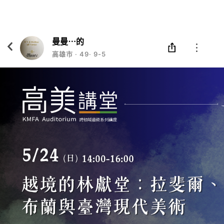
Eatgether
打開
在「Eatgether」 App 中 打開
曼曼⋯的
高雄市
‧
49
‧
9-5/weekends off