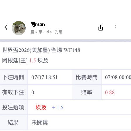
Eatgether
打開
在「Eatgether」 App 中 打開
阿man
臺北市
‧
44
‧
打雜小弟