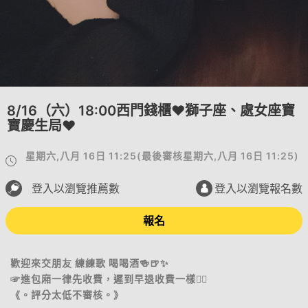
8/16（六）18:00西門錢櫃♥獅子座、處女座寶
寶慶生局♥
星期六,八月 16日 11:25
(
最後審核
星期六,八月 16日 11:25
)
登入以瀏覽推薦數
登入以瀏覽報名數
報名
歡迎來交朋友 練練歌 喝喝酒🍻🍺✨
☞進包廂一律先收費，遲到早退收費一樣🙇‍♀️
《。評分太低不審核。》