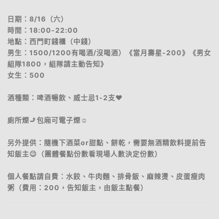
日期：8/16（六）
時間：18:00-22:00
地點：西門町錢櫃（中錢）
男生：1500/1200有喝酒/沒喝酒）《當月壽星-200》《男女
組隊1800，組隊請主動告知》
女生：500
酒種類：啤酒暢飲、威士忌1-2支♥
廁所煙🚬包廂可電子煙☺️
另外提供：隨機下酒菜or甜點、餅乾，需要無酒精飲料提前告
知飯主😉（團體餐點份數看現場人數決定份數）
個人餐點請自費：水餃、牛肉麵、排骨飯、麻辣燙、皮蛋瘦肉
粥（費用：200，告知飯主，由飯主點餐）