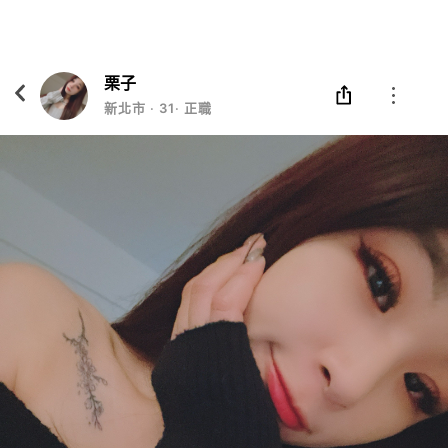
Eatgether
打開
在「Eatgether」 App 中 打開
栗子
新北市
‧
31
‧
正職