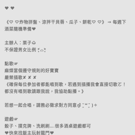
♥ ♥
《♡ ♡炸物拼盤、涼拌干貝唇、瓜子、餅乾♡ ♡》 ➙ 每週下
酒菜隨機準備♥
主辦人：栗子🌰
不保證男女比例 ˃̣̣̥᷄⌓˂̣̣̥᷅
點歌☞
麻煩當個遵守規則的好寶寶
嚴禁插歌✘ ✘ ✘
《確保每位參加者都能唱到歌，若遇到插播我會直接切歌ㄛ！
都沒有唱到歌請跟我說，我協助點播。》
若想一起合唱，請務必徵求對方同意ദ്ദി ˉ͈̀꒳ˉ͈́ )✧
遊戲☞
骰子、撲克牌、洗刷刷….很多酒桌遊戲都可
♥快來找飯主玩射龍門♥