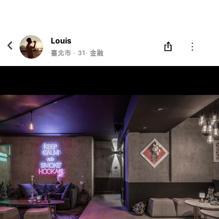
Eatgether
打開
在「Eatgether」 App 中 打開
Louis
臺北市
‧
31
‧
金融業