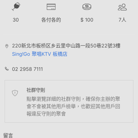
30
各付各的
$
100
7
人
220新北市板桥区乡云里中山路一段50巷22號3樓
Sing!Go 聚唱KTV 板橋店
02 2958 7111
社群守則
點擊瀏覽詳細的社群守則，確保你主辦的聚
會不會被其他用戶檢舉，也歡迎其他用戶回
報違反守則的聚會
留言