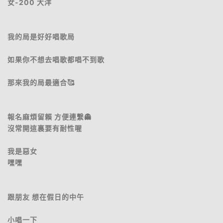
女-200 大洋
我的局是好好唱歌局
如果你不想去唱歌都唱不到歌
那來我的局最適合🥰
報名麻煩留賴 方便連繫👻
沒常開這裏要有耐性喔
我是惡女
嘿嘿
跟朋友 想在假日的中午
小唱一下