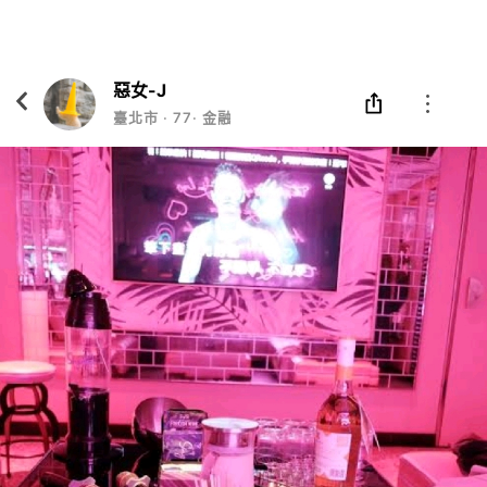
Eatgether
打開
在「Eatgether」 App 中 打開
惡女-J
臺北市
‧
77
‧
金融