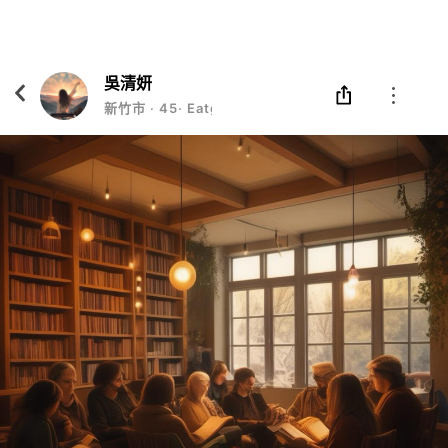
Eatgether
打開
在「Eatgether」 App 中 打開
吳清妍
新竹市
‧
45
‧
Eatgether 活動飯主