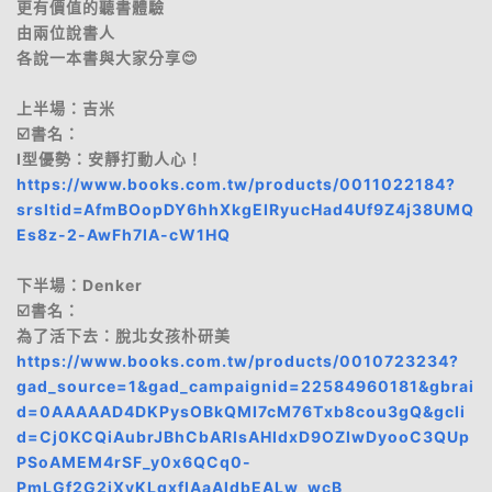
更有價值的聽書體驗
由兩位說書人
各說一本書與大家分享😊
上半場：吉米
☑️書名：
I型優勢：安靜打動人心！
https://www.books.com.tw/products/0011022184?
srsltid=AfmBOopDY6hhXkgEIRyucHad4Uf9Z4j38UMQ
Es8z-2-AwFh7IA-cW1HQ
下半場：Denker
☑️書名：
為了活下去：脫北女孩朴研美
https://www.books.com.tw/products/0010723234?
gad_source=1&gad_campaignid=22584960181&gbrai
d=0AAAAAD4DKPysOBkQMI7cM76Txb8cou3gQ&gcli
d=Cj0KCQiAubrJBhCbARIsAHIdxD9OZIwDyooC3QUp
PSoAMEM4rSF_y0x6QCq0-
PmLGf2G2jXyKLqxflAaAldbEALw_wcB