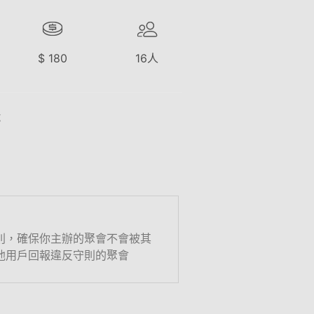
$
180
16
人
號
則，確保你主辦的聚會不會被其
他用戶回報違反守則的聚會