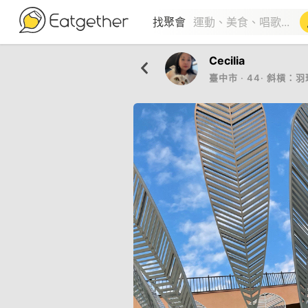
找聚會
Cecilia
臺中市
‧
44
‧
斜槓：羽球隊長、貓