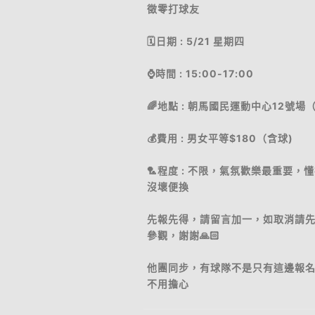
徵零打球友
🗓日期 : 5/21 星期四
⌚時間 : 15:00-17:00
🌈地點 : 朝馬國民運動中心12號場
💰費用 : 男女平等$180（含球)
🏸程度 : 不限，氣氛歡樂最重要，
沒壞便換
先報先得，請留言加一，如取消請
參觀，謝謝🙏🏻
他團同步，有球隊不是只有這邊報
不用擔心