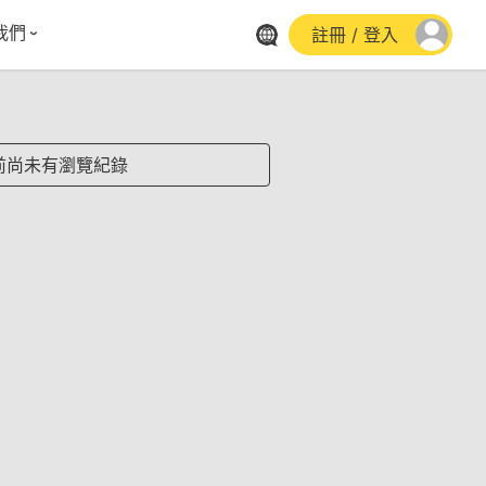
我們
註冊 / 登入
體報導
群平台
stagram
前尚未有瀏覽紀錄
cebook
utube