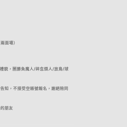
（兩面場）
懂禮貌，🈲勝負魔人/碎念煩人/放鳥/球
先告知，不接受空賬號報名，謝絕陪同
名的朋友