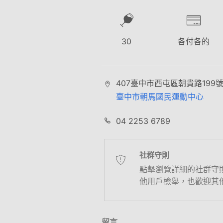
30
各付各的
407臺中市西屯區朝貴路199
臺中市朝馬國民運動中心
04 2253 6789
社群守則
點擊瀏覽詳細的社群守
他用戶檢舉，也歡迎其
留言