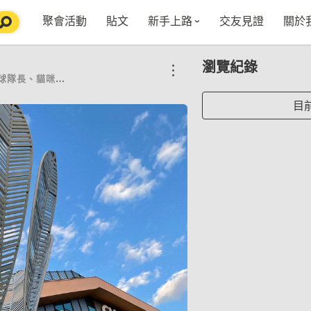
聚會活動
貼文
新手上路
交友見證
關於
特點介紹
媒
瀏覽紀錄
五大功能
使用者指南
社
咪保姆、廣告模特兒及演員
VIP獨享
如何報名/舉辦聚會
聚會主題推薦
in
目
常見Q&A
節日特輯企劃
【派對遊戲篇】在家不無聊
Fa
【團康活動篇】在家不無聊
情人節特輯-終結單身
Yo
【視訊軟體篇】在家不無聊
情人節特輯-禮物推薦
【運動頻道篇】在家不無聊
情人節特輯-景點推薦
【美劇必追篇】在家不無聊
中秋節特輯-中秋由來
聊天開頭怎麼聊天不會出局【 交友軟體 】
中秋節特輯-台北燒肉餐廳TOP10推薦
劇本殺特輯-larp怎麼玩