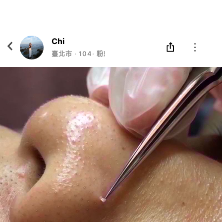
Eatgether
打開
在「Eatgether」 App 中 打開
Chi
臺北市
‧
104
‧
粉刺美容師