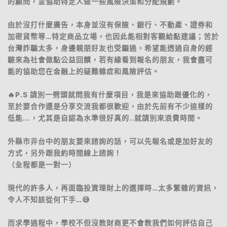
的顧問，並協助特定人做一些風險決策和分配規劃。
由於沒打什麼廣告，本身並沒有保險、銀行、不動產、證券和
加密貨幣等…特定商品立場，也因此能相對客觀給點建議；苦於
台灣詐騙太多，身邊親朋好友也受騙過，希望能透過自身的經
驗來為社會做點公益回饋，若有緣看到報名的朋友，我會盡可
能的協助您在金融上的疑難雜症和風險評估。
🔥P.S 請別一劈頭就問我有什麼項目，我是來協助跟優化的，
至於要合作還是分享交流我都很歡迎，由於先前有不少這樣的
低能...，尤其是自認為水準很好真的..就請別來浪費時間。
外縣市非台中的朋友要來諮詢的話，可以先報名或是加好友的
方式，另外跟我約時間線上諮詢！
（全程都是一對一）
現代的許多人，再面臨投資理財上的選擇時…太多繁雜的資訊，
令人不知該從何下手…😅
而求學過程中，學校不但沒教財商更不會教我們如何評估自己