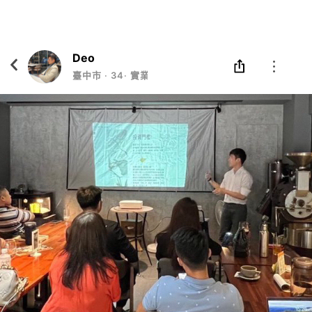
Eatgether
打開
在「Eatgether」 App 中 打開
Deo
臺中市
‧
34
‧
實業打工人/業餘講師/佛系GP&VC