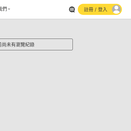
我們
註冊 / 登入
體報導
群平台
stagram
前尚未有瀏覽紀錄
cebook
utube