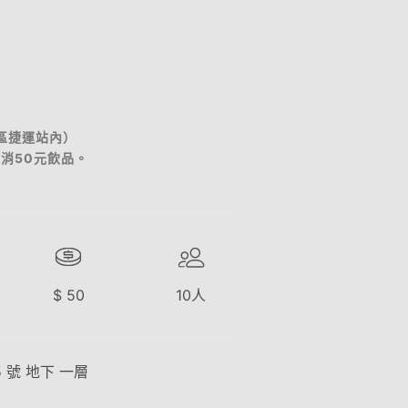
區捷運站內）
消50元飲品。
$
50
10
人
 號 地下 一層