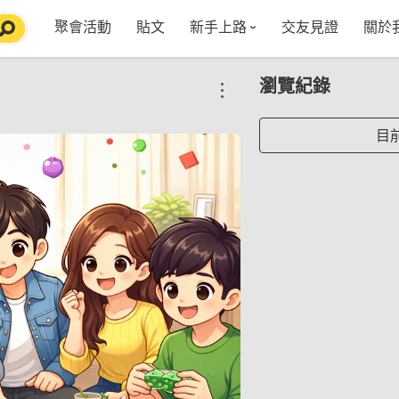
聚會活動
貼文
新手上路
交友見證
關於
特點介紹
媒
瀏覽紀錄
五大功能
使用者指南
社
VIP獨享
如何報名/舉辦聚會
聚會主題推薦
in
目
常見Q&A
節日特輯企劃
【派對遊戲篇】在家不無聊
Fa
【團康活動篇】在家不無聊
情人節特輯-終結單身
Yo
【視訊軟體篇】在家不無聊
情人節特輯-禮物推薦
【運動頻道篇】在家不無聊
情人節特輯-景點推薦
【美劇必追篇】在家不無聊
中秋節特輯-中秋由來
聊天開頭怎麼聊天不會出局【 交友軟體 】
中秋節特輯-台北燒肉餐廳TOP10推薦
劇本殺特輯-larp怎麼玩