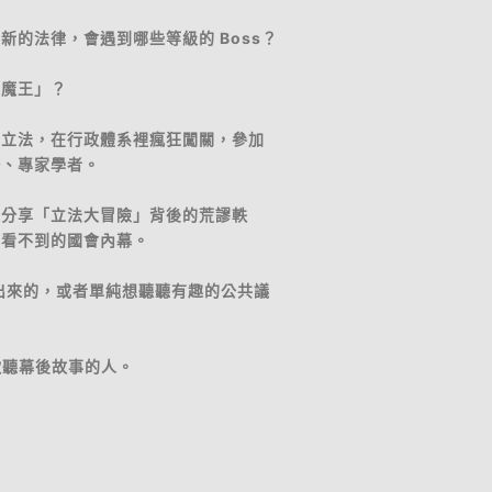
的法律，會遇到哪些等級的 Boss？
推魔王」？
的立法，在行政體系裡瘋狂闖關，參加
僚、專家學者。
家分享「立法大冒險」背後的荒謬軼
上看不到的國會內幕。
 磨出來的，或者單純想聽聽有趣的公共議
歡聽幕後故事的人。
）