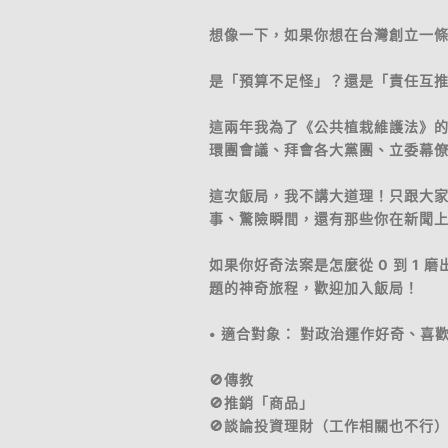
想像一下，如果你想在台灣創立一條新
是「預算不足怪」？還是「責任互
這兩年我為了《公共植栽維護法》
環團會議、拜會各大黨團、立委幕
這次飯局，我不講大道理！只跟大
事、驚險瞬間，還有那些你在新聞
如果你好奇法案是怎麼從 0 到 1
題的神奇旅程，歡迎加入飯局！
• 適合對象： 對政治運作好奇、喜
🚫傳教
🚫推銷「商品」
🚫談論投資理財（工作相關也不行