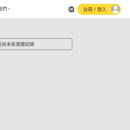
我們
註冊 / 登入
體報導
群平台
stagram
前尚未有瀏覽紀錄
cebook
utube