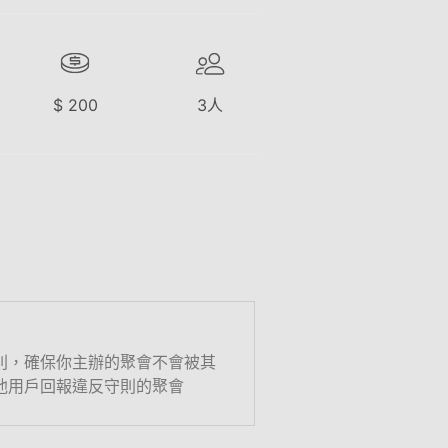
$
200
3
人
則，確保你主辦的聚會不會被其
他用戶回報違反守則的聚會