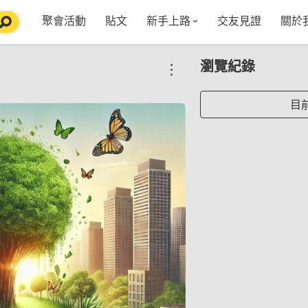
聚會活動
貼文
新手上路
交友見證
關於
特點介紹
媒
瀏覽紀錄
五大功能
使用者指南
社
VIP獨享
如何報名/舉辦聚會
聚會主題推薦
in
目
常見Q&A
節日特輯企劃
【派對遊戲篇】在家不無聊
Fa
【團康活動篇】在家不無聊
情人節特輯-終結單身
Yo
【視訊軟體篇】在家不無聊
情人節特輯-禮物推薦
【運動頻道篇】在家不無聊
情人節特輯-景點推薦
【美劇必追篇】在家不無聊
中秋節特輯-中秋由來
聊天開頭怎麼聊天不會出局【 交友軟體 】
中秋節特輯-台北燒肉餐廳TOP10推薦
劇本殺特輯-larp怎麼玩