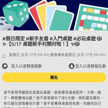
#假日限定 #新手友善 #入門桌遊 #必玩桌遊 🎲
✨【5/17 桌遊新手村開村啦！】✨🎲
星期日,五月 17日 06:00
(
最後審核
星期日,五月 17日 06:00
)
登入以瀏覽推薦數
登入以瀏覽報名數
報名
是不是常常聽朋友說要玩桌遊，結果看到滿桌配件、卡牌、骰
子，瞬間靈魂出竅？是不是曾經坐下來5分鐘，規則還沒講完，
你已經在想晚餐吃什麼？是不是覺得桌遊很有趣，但總怕自己