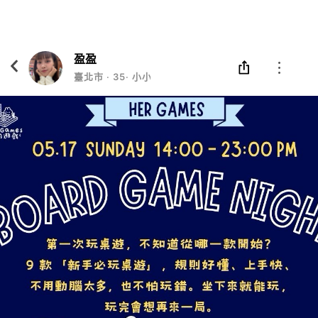
Eatgether
打開
在「Eatgether」 App 中 打開
盈盈
臺北市
‧
35
‧
小小自由人