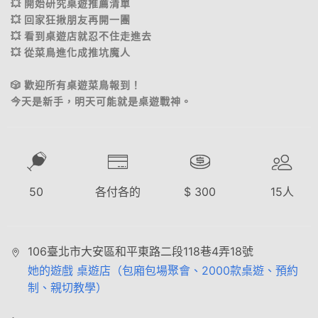
💥 開始研究桌遊推薦清單
💥 回家狂揪朋友再開一團
💥 看到桌遊店就忍不住走進去
💥 從菜鳥進化成推坑魔人
🎲 歡迎所有桌遊菜鳥報到！
今天是新手，明天可能就是桌遊戰神。
50
各付各的
$
300
15
人
106臺北市大安區和平東路二段118巷4弄18號
她的遊戲 桌遊店（包廂包場聚會、2000款桌遊、預約
制、親切教學）