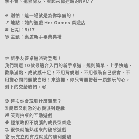
學不會、拖累隊友、看起來像迷路的NPC？
🫵 別怕！這一場就是為你準備的！
📍 地點：她的遊戲 Her Games 桌遊店
📆 日期：5/17
🎲 主題：桌遊新手畢業典禮
🌱 新手友善桌遊派對登場！
我們精選 10款最適合入門的新手桌遊，規則簡單、上手快速、
歡樂滿點、成就感十足！不用背規則、不用假裝自己很會、不
用擔心問問題被白眼！來這裡，你只需要帶著一顆想玩的心，
剩下的交給我們。😎
🎲 這次你會玩到什麼類型？
🃏 簡單又刺激的心機派對遊戲
🤣 笑到拍桌的互動遊戲
🧠 輕策略但不燒腦的成長型桌遊
🤝 很快就能熟起來的破冰遊戲
🏆 玩完立刻有成就感的勝利體驗