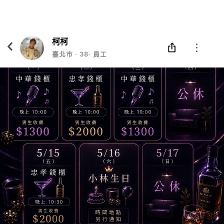
Eatgether
打開
在「Eatgether」 App 中 打開
柯柯
臺北市
‧
38
‧
員工