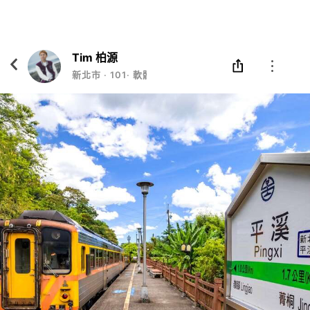
Eatgether
打開
在「Eatgether」 App 中 打開
Tim 柏源
新北市
‧
101
‧
軟體工程師