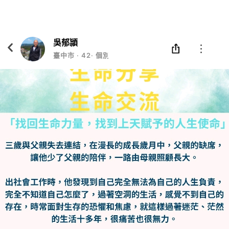
Eatgether
打開
在「Eatgether」 App 中 打開
吳郁頴
臺中市
‧
42
‧
個別談話、OH卡諮詢、繪製三代家庭圖