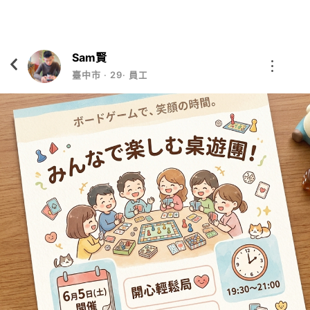
Eatgether
打開
在「Eatgether」 App 中 打開
Sam賢
臺中市
‧
29
‧
員工