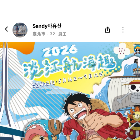
Eatgether
打開
在「Eatgether」 App 中 打開
Sandy마유산
臺北市
‧
32
‧
員工