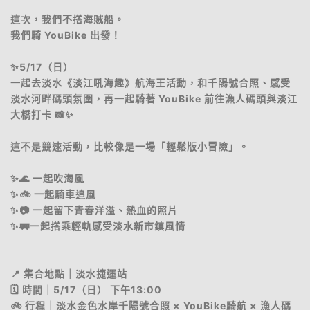
這次，我們不搭海賊船。
我們騎 YouBike 出發！
✨5/17（日）
一起去淡水《淡江吼海趣》航海王活動，和千陽號合照、感受
淡水河畔碼頭氛圍，再一起騎著 YouBike 前往漁人碼頭與淡江
大橋打卡 📸✨
這不是競速活動，比較像是一場「輕鬆版小冒險」。
✨🌊 一起吹海風
✨🚲 一起騎車追風
✨📷 一起留下青春洋溢、熱血的照片
✨🚃一起搭乘輕軌感受淡水新市鎮風情
📍 集合地點｜淡水捷運站
🗓 時間｜5/17（日） 下午13:00
🚲 行程｜淡水金色水岸千陽號合照 × YouBike騎航 × 漁人碼