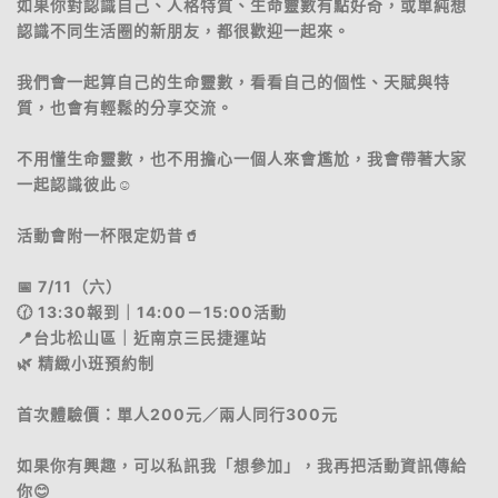
如果你對認識自己、人格特質、生命靈數有點好奇，或單純想
認識不同生活圈的新朋友，都很歡迎一起來。
我們會一起算自己的生命靈數，看看自己的個性、天賦與特
質，也會有輕鬆的分享交流。
不用懂生命靈數，也不用擔心一個人來會尷尬，我會帶著大家
一起認識彼此☺️
活動會附一杯限定奶昔🥤
📅 7/11（六）
🕜 13:30報到｜14:00－15:00活動
📍台北松山區｜近南京三民捷運站
🌿 精緻小班預約制
首次體驗價：單人200元／兩人同行300元
如果你有興趣，可以私訊我「想參加」，我再把活動資訊傳給
你😊