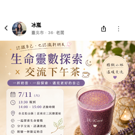
Eatgether
打開
在「Eatgether」 App 中 打開
冰嵐
臺北市
‧
36
‧
老闆