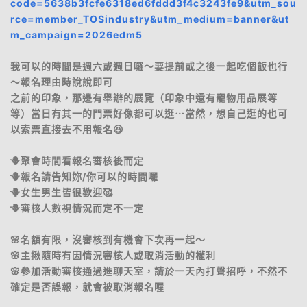
code=5638b3fcfe6318ed6fddd3f4c3243fe9&utm_sou
rce=member_TOSindustry&utm_medium=banner&ut
m_campaign=2026edm5
我可以的時間是週六或週日囉～要提前或之後一起吃個飯也行
～報名理由時說說即可
之前的印象，那邊有舉辦的展覽（印象中還有寵物用品展等
等）當日有其一的門票好像都可以逛⋯當然，想自己逛的也可
以索票直接去不用報名😆
🪻聚會時間看報名審核後而定
🪻報名請告知妳/你可以的時間囉
🪻女生男生皆很歡迎🥰
🪻審核人數視情況而定不一定
🌸名額有限，沒審核到有機會下次再一起～
🌸主揪隨時有因情況審核人或取消活動的權利
🌸參加活動審核通過進聊天室，請於一天內打聲招呼，不然不
確定是否誤報，就會被取消報名喔