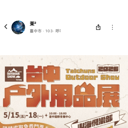
Eatgether
打開
在「Eatgether」 App 中 打開
茉²
臺中市
‧
103
‧
呼吸幸福