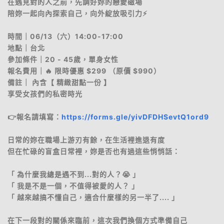
在遇見對的人之前，先調好妳的戀愛磁場
陪妳一起向內探索自己，向外綻放吸引力⚡
時間｜06/13（六）14:00-17:00
地點｜台北
參加條件｜20 - 45歲，單身女性
報名費用｜🔥 限時優惠 $299 （原價 $990）
備註｜ 內含【 精緻甜點一份 】
享受女孩們的私密時光
👉報名請填寫：
https://forms.gle/yivDFDHSevtQ1ord9
日常的妳在職場上游刃有餘，在生活裡進退有度
但在忙碌的盲盒日常裡，妳是否也有過這些悄悄話：
「 為什麼我總是遇不到...對的人？😭 」
「 我是不是一個，不值得被愛的人？ 」
「 越來越搞不懂自己，適合什麼樣的另一半了.... 」
在下一段對的關係來臨前，這次我們換個方式準備自己