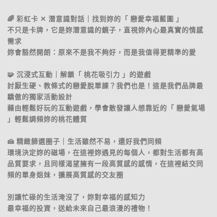
🌈 彩虹卡 ✕ 潛意識對話｜找到妳的「 戀愛幸福藍圖 」
不只是卡牌，它是妳潛意識的鏡子，直視妳內心最真實的情感
需求
妳會豁然開朗：原來不是我不夠好，而是我值得更精準的愛
🧩 沉浸式互動｜解鎖「 桃花吸引力 」的遊戲
討厭生硬、教條式的戀愛脫單課？我們也是！這是我們品牌最
驕傲的獨家活動設計
藉由輕鬆好玩的互動遊戲，學會散發讓人想靠近的「 戀愛氣場
」輕鬆調頻妳的桃花體質
🍰 精緻篩選圈子｜生活雖然不易，還好我們同頻
環境決定妳的磁場，在這裡妳遇見的每個人，都對生活都有高
品質要求，且同樣渴望擁有一段高質感的感情，在這裡結交同
頻的單身姐妹，擴展高質感的交友圈
別讓忙碌的生活淹沒了，妳對幸福的感知力
最幸福的投資，送給未來自己最浪漫的禮物！