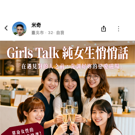
Eatgether
打開
在「Eatgether」 App 中 打開
米奇
臺北市
‧
32
‧
自我覺察教練