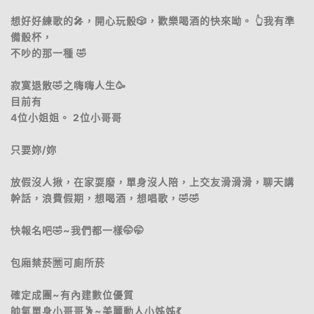
想好好練歌的🎤，開心玩骰🎲，歡樂喝酒的快來呦。 👆我有準
備骰杯，
不吵的那一種 🤣
寂寞退散🤣之嗨嗨人生🥳
目前有
4位小姐姐。 2位小哥哥
只要妳/妳
放假沒人揪，在家耍廢，單身沒人陪，上交友滑滑滑，聊天講
幹話，浪費假期，想喝酒，想唱歌，🤣🤣
快報名吧🤣~我們都一樣🤭🤭
包廂禁菸🈲️可廁所菸
確定成團~有內建數位優質
帥氣單身小哥哥🕺~美麗動人小姊姊💃