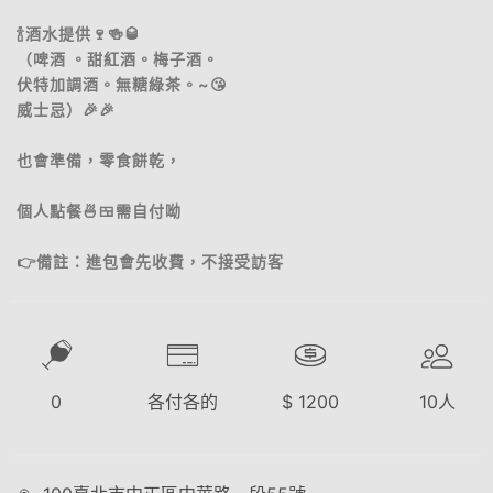
🍾酒水提供🍷🍻🥃
（啤酒 。甜紅酒。梅子酒。
伏特加調酒。無糖綠茶。~😘
威士忌）🎉🎉
也會準備，零食餅乾，
個人點餐🍜🍱需自付呦
👉備註：進包會先收費，不接受訪客
0
各付各的
$
1200
10
人