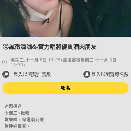
🤣誠徵嗨咖🥳實力唱將優質酒肉朋友
星期三,十一月 5日 13:35
(
最後審核
星期三,十一月 5日
13:30
)
登入以瀏覽推薦數
登入以瀏覽報名數
報名
🎉閃揪🎉
今週三~揪唱
歡樂唱，保證唱到歌
歡迎好聲音，