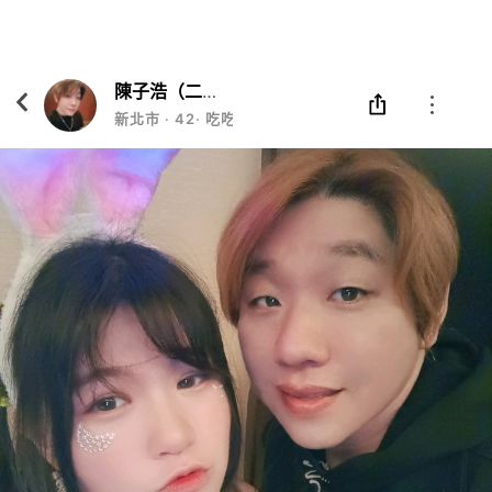
Eatgether
打開
在「Eatgether」 App 中 打開
陳子浩（二哥）
新北市
‧
42
‧
吃吃喝喝小職員