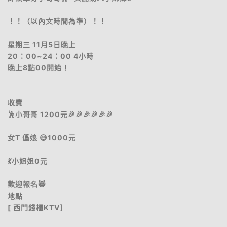
！！（以內文時間為準）！！
星期三 11月5日晚上
20：00~24：00 4小時
晚上8點00開始！
收費
🕺小哥哥 1200元🎉🎉🎉🎉🎉🎉
女T 僞娘 😅1000元
💃小姐姐0元
歡迎報名😸
地點
[ 西門錢櫃KTV］