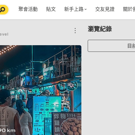
聚會活動
貼文
新手上路
交友見證
關於
特點介紹
媒
瀏覽紀錄
五大功能
使用者指南
社
evel
VIP獨享
如何報名/舉辦聚會
聚會主題推薦
in
目
常見Q&A
節日特輯企劃
【派對遊戲篇】在家不無聊
Fa
【團康活動篇】在家不無聊
情人節特輯-終結單身
Yo
【視訊軟體篇】在家不無聊
情人節特輯-禮物推薦
【運動頻道篇】在家不無聊
情人節特輯-景點推薦
【美劇必追篇】在家不無聊
中秋節特輯-中秋由來
聊天開頭怎麼聊天不會出局【 交友軟體 】
中秋節特輯-台北燒肉餐廳TOP10推薦
劇本殺特輯-larp怎麼玩