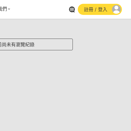
我們
註冊 / 登入
體報導
群平台
stagram
前尚未有瀏覽紀錄
cebook
utube