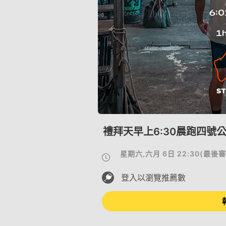
禮拜天早上6:30晨跑四號
星期六,六月 6日 22:30
(
最後審
登入以瀏覽推薦數