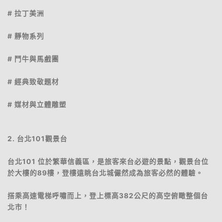
# 拉丁美洲
# 靜物系列
# 鬥牛與馬戲團
# 經典致敬題材
# 媒材與立體雕塑
2. 台北101觀景台
台北101 位於繁華信義區，是旅客來台必遊的景點，觀景台位
於大樓的89樓，登樓遠眺台北城儼然成為旅客必然的體驗。
搭乘高速電梯呼嘯而上，登上標高382公尺的高空俯瞰整個台
北市！