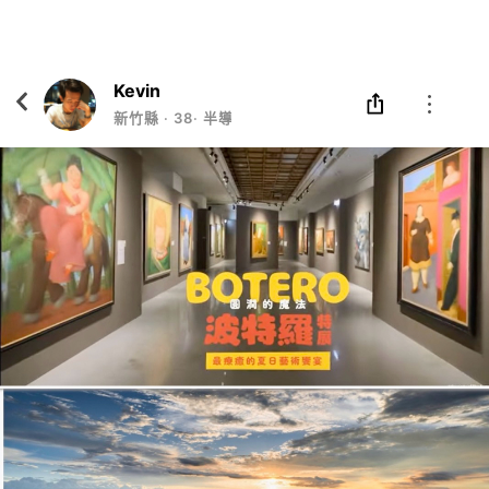
Eatgether
打開
在「Eatgether」 App 中 打開
Kevin
新竹縣
‧
38
‧
半導體