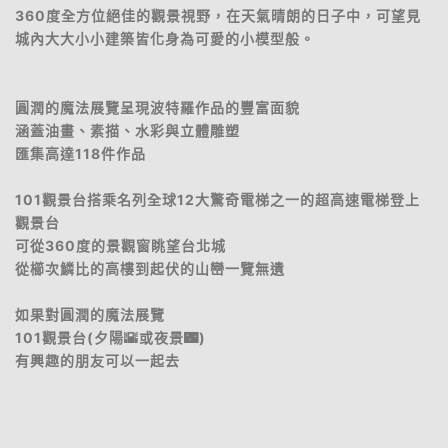
360度全方位絕佳的觀景視野，在天氣晴朗的日子中，可望見
城內大大小小建築皆化身為可愛的小模型般。
圓潤的魔法展覽呈現波特羅作品的豐富面貌
涵蓋油畫、素描、水彩與立體雕塑
匯集高達118件作品
101觀景台搭乘名列全球12大驚奇電梯之一的超高速電梯登上
觀景台
可從360度的景觀窗眺望台北城
從櫛次鱗比的高樓到起伏的山巒一覽無遺
如果對圓潤的魔法展覽
101觀景台(夕陽🌇或夜景🌃)
有興趣的朋友可以一起去