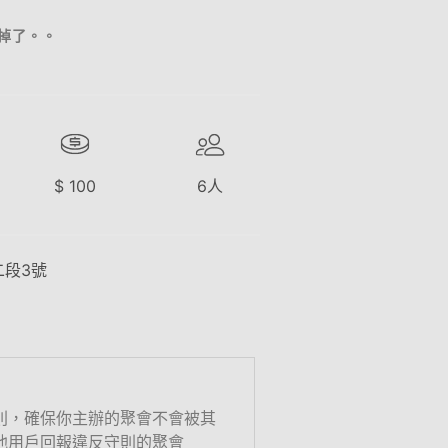
走掉了。。
$
100
6
人
二段3號
則，確保你主辦的聚會不會被其
他用戶回報違反守則的聚會