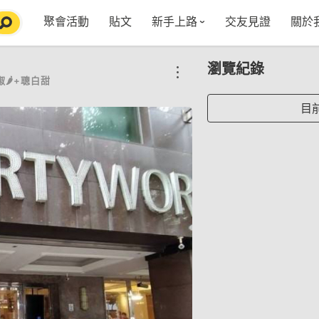
聚會活動
貼文
新手上路
交友見證
關於
特點介紹
媒
瀏覽紀錄
五大功能
使用者指南
社
🌶️+聰白甜
VIP獨享
如何報名/舉辦聚會
聚會主題推薦
in
目
常見Q&A
節日特輯企劃
【派對遊戲篇】在家不無聊
Fa
【團康活動篇】在家不無聊
情人節特輯-終結單身
Yo
【視訊軟體篇】在家不無聊
情人節特輯-禮物推薦
【運動頻道篇】在家不無聊
情人節特輯-景點推薦
【美劇必追篇】在家不無聊
中秋節特輯-中秋由來
聊天開頭怎麼聊天不會出局【 交友軟體 】
中秋節特輯-台北燒肉餐廳TOP10推薦
劇本殺特輯-larp怎麼玩