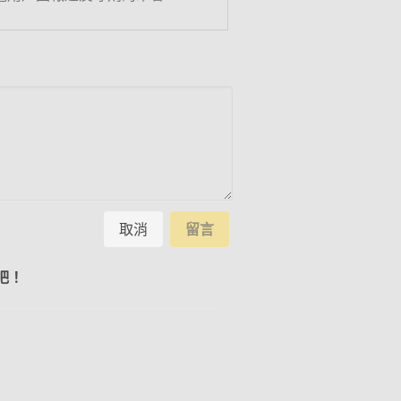
取消
留言
吧！