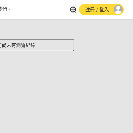
我們
註冊 / 登入
體報導
群平台
stagram
前尚未有瀏覽紀錄
cebook
utube