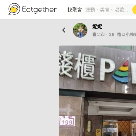
找聚會
妮妮
臺北市
‧
36
‧
嗆口小辣椒