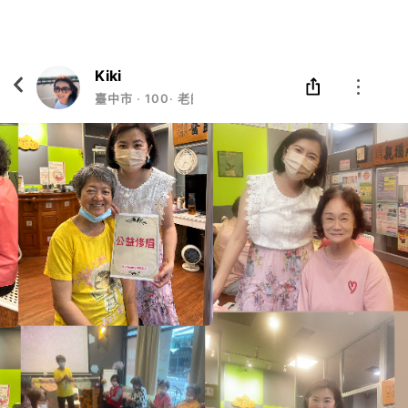
Eatgether
打開
在「Eatgether」 App 中 打開
Kiki
臺中市
‧
100
‧
老師