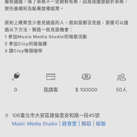
審核通過，填了表格不一定絕對有票，因為我還要統計表格，
按先後順利及黏著度確認票。
原則上贈票至少是見過面的人，假如面都沒見過，那麼可以通
過以下方法，製造一些見面機會：
1 參加Music Media Studio的唱歌活動
2 參加Cicy的瑜伽課
3 請Cicy喝個咖啡
0
我請客
$
100000
50
人
106臺北市大安區建倫里安和路一段45號
Music Media Studio | 錄音室 | 舞蹈 | 瑜珈