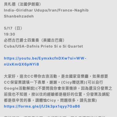
貝札德（法國伊朗裔）
India-Giridhar Udupa/Iran/France-Naghib
Shanbehzadeh
5/17（日）
19:30
必然古巴爵士四重奏（美國古巴裔）
Cuba/USA-Dafnis Prieto Sí o Sí Quartet
https://youtu.be/EymxkcfnDXw?si=WW-
nUxKmQX6pNYi8
大家好，這次CC帶你去浪活動，是去國家音樂廳，如果想要
CC保留票請填一下表單，謝謝。(Cicy贈送票)(可以自行
Google活動解說)(不要問我你會坐第幾排，因為還沒分發票之
前我也不知道，按以往的經驗都是極好的位置，分發票及調配
都是很辛苦的事，請體恤Cicy，問題很多，請先放棄)
https://forms.gle/jfJ3k3px1qyy7GaB6