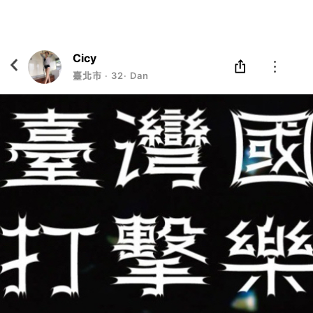
Eatgether
打開
在「Eatgether」 App 中 打開
Cicy
臺北市
‧
32
‧
Dancer 瑜伽 錄音室 攝影棚