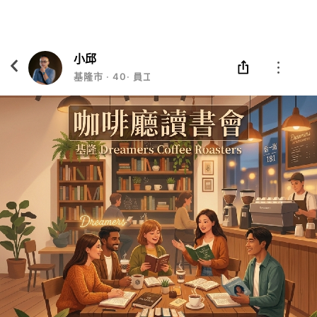
Eatgether
打開
在「Eatgether」 App 中 打開
小邱
基隆市
‧
40
‧
員工