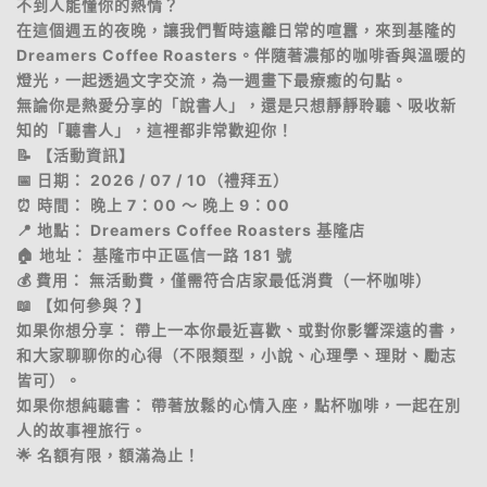
不到人能懂你的熱情？
​在這個週五的夜晚，讓我們暫時遠離日常的喧囂，來到基隆的
Dreamers Coffee Roasters。伴隨著濃郁的咖啡香與溫暖的
燈光，一起透過文字交流，為一週畫下最療癒的句點。
​無論你是熱愛分享的「說書人」，還是只想靜靜聆聽、吸收新
知的「聽書人」，這裡都非常歡迎你！
​📝 【活動資訊】
​📅 日期： 2026 / 07 / 10（禮拜五）
​⏰ 時間： 晚上 7：00 ～ 晚上 9：00
​📍 地點： Dreamers Coffee Roasters 基隆店
​🏠 地址： 基隆市中正區信一路 181 號
​💰 費用： 無活動費，僅需符合店家最低消費（一杯咖啡）
​📖 【如何參與？】
​如果你想分享： 帶上一本你最近喜歡、或對你影響深遠的書，
和大家聊聊你的心得（不限類型，小說、心理學、理財、勵志
皆可）。
​如果你想純聽書： 帶著放鬆的心情入座，點杯咖啡，一起在別
人的故事裡旅行。
​🌟 名額有限，額滿為止！