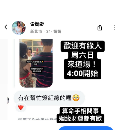
Eatgether
打開
在「Eatgether」 App 中 打開
🌸嫣🌸
新北市
‧
31
‧
嫣嫣😊助理