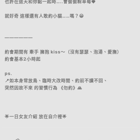
也許在這天和你黏一起時…..會偷偷粽草莓🍓
就好奇 這樣還有人敢約小貓……嗎？😀
——————
約會期間有 牽手 擁抱 kiss～（沒有瑟瑟、泡湯、愛撫）
約會基本2小時起
ps.
📍如本身常放鳥、臨時大改時間、約前不讀不回、
突然因故不來 的習慣行為 《勿約》🙏
🌟一日女友介紹 放在自介裡🌟