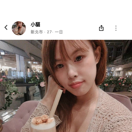
Eatgether
打開
在「Eatgether」 App 中 打開
小貓
新北市
‧
27
‧
一日女友