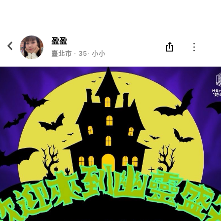
Eatgether
打開
在「Eatgether」 App 中 打開
盈盈
臺北市
‧
35
‧
小小自由人