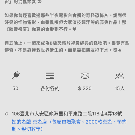
宙」的混亂節奏 🤝
如果你曾經喜歡過那些半夜電影台會播的奇怪恐怖片、爛到很
好笑的怪物電影、血漿亂噴但大家演技超浮誇的邪典作品！那
《幽靈盛宴》你真的會愛到不行。🖤
週五晚上，一起來成為B級恐怖片裡最經典的怪物吧。畢竟有些
傳奇，不是靠拯救世界誕生的，而是靠把朋友拖下水。👹🔥
50
各付各的
$
220
15
人
106臺北市大安區龍淵里和平東路二段118巷4弄18號
她的遊戲 桌遊店（包廂包場聚會、2000款桌遊、預約
制、親切教學）