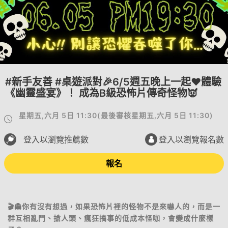
#新手友善 #桌遊派對🎉6/5週五晚上一起❤️體驗
《幽靈盛宴》！ 成為B級恐怖片傳奇怪物👿
星期五,六月 5日 11:30
(
最後審核
星期五,六月 5日 11:30
)
登入以瀏覽推薦數
登入以瀏覽報名數
報名
🎬👻你有沒有想過，如果恐怖片裡的怪物不是來嚇人的，而是一
群互相亂鬥、搶人頭、瘋狂搞事的低成本怪咖，會變成什麼樣