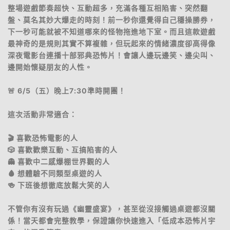
整場遊戲節奏超快、互動超多，充滿各種互相陷害、突然翻
盤、莫名其妙大爆走的時刻！前一秒你還覺得自己穩操勝券，
下一秒可能就被不知道哪來的怪物拖進地下室。而且這款遊戲
最神奇的是規則其實不算複雜，但玩起來的情緒濃度卻高得像
深夜電影台連播十部邪典恐怖片！會讓人邊玩邊笑、邊尖叫、
邊開始懷疑朋友的人性。
🚨 6/5（五）晚上7:30準時開團！
這次活動非常適合：
🎬 喜歡恐怖電影的人
🎲 喜歡歡樂互動、互搞陷害的人
👻 喜歡中二感爆棚世界觀的人
🩸 想體驗不同類型桌遊的人
🍻 下班後想徹底放鬆大笑的人
不管你有沒有玩過《幽靈盛宴》，甚至從沒接觸過桌遊都沒關
係！當天都會完整教學，保證讓你快速進入「低成本恐怖片宇