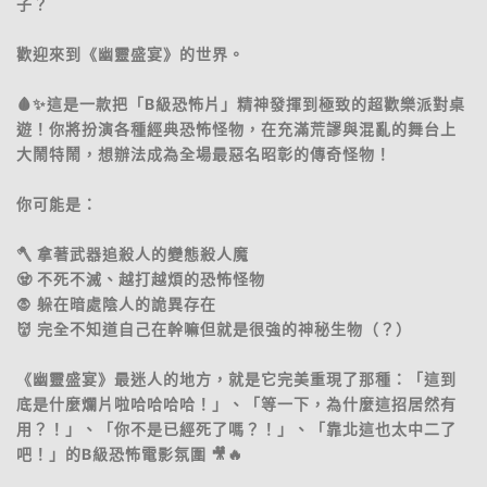
子？
歡迎來到《幽靈盛宴》的世界。
🩸✨這是一款把「B級恐怖片」精神發揮到極致的超歡樂派對桌
遊！你將扮演各種經典恐怖怪物，在充滿荒謬與混亂的舞台上
大鬧特鬧，想辦法成為全場最惡名昭彰的傳奇怪物！
你可能是：
🪓 拿著武器追殺人的變態殺人魔
🧟 不死不滅、越打越煩的恐怖怪物
🧛 躲在暗處陰人的詭異存在
👹 完全不知道自己在幹嘛但就是很強的神秘生物（？）
《幽靈盛宴》最迷人的地方，就是它完美重現了那種：「這到
底是什麼爛片啦哈哈哈哈！」、「等一下，為什麼這招居然有
用？！」、「你不是已經死了嗎？！」、「靠北這也太中二了
吧！」的B級恐怖電影氛圍 🎥🔥