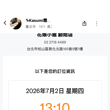
Eatgether
打開
在「Eatgether」 App 中 打開
♑️Kasumi霞かすみ🦄
臺北市
‧
101
‧
員工