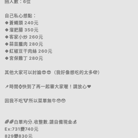
🆘人數：6位
自己私心想點：
🍀蒼蠅頭 240元
🍀溜肥腸 350元
🍀客家小炒 260元
🍀蒜苗臘肉 280元
🍀紅椒豆干肉絲 260元
🍀宮保雞丁 280元
其他大家可以討論😎😎（我好像想吃的太多🫣）
📌時間⌚️快到了再一起審大家喔！請放心❤️
因我不吃🐮所以菜單無牛🥹🥹
🌈🌈白單均分.收整數.請自備現金💰
Ex:731變740元
829變830元