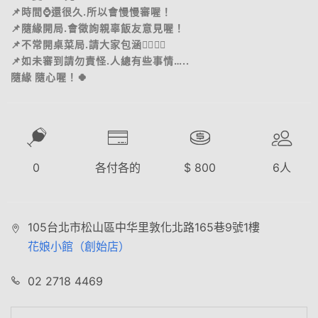
📌時間⌚️還很久.所以會慢慢審喔！
📌隨緣開局.會徵詢親辜飯友意見喔！
📌不常開桌菜局.請大家包涵🙂‍↕️🙂‍↕️
📌如未審到請勿責怪.人總有些事情…..
隨緣 隨心喔！🍀
0
各付各的
$
800
6
人
105台北市松山區中华里敦化北路165巷9號1樓
花娘小館（創始店）
02 2718 4469