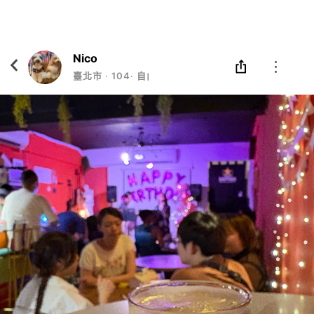
Eatgether
打開
在「Eatgether」 App 中 打開
Nico
臺北市
‧
104
‧
自由業