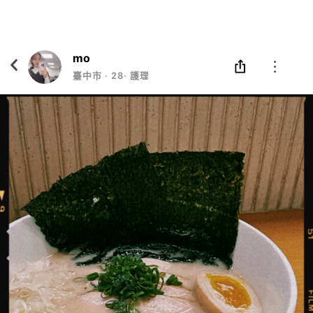
Eatgether
打開
在「Eatgether」 App 中 打開
mo
臺中市
‧
28
‧
護理師