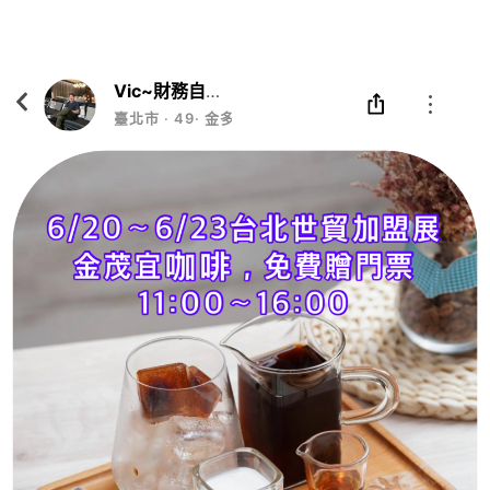
Eatgether
打開
在「Eatgether」 App 中 打開
Vic~財務自由教練
臺北市
‧
49
‧
金多多資產管理公司執行長