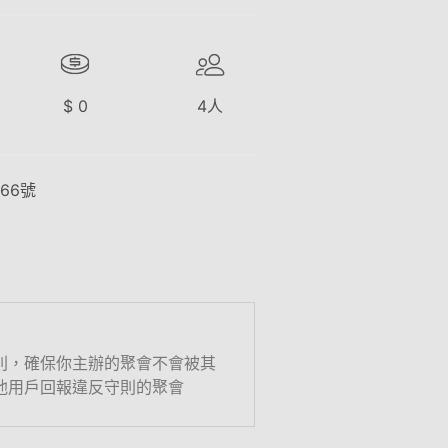
$
0
4
人
66號
則，確保你主辦的聚會不會被其
他用戶回報違反守則的聚會