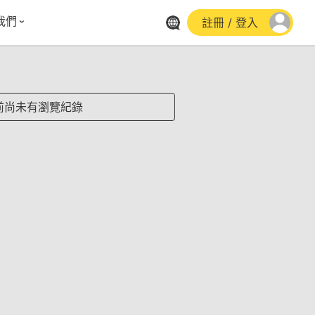
我們
註冊 / 登入
體報導
群平台
stagram
前尚未有瀏覽紀錄
cebook
utube