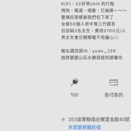
6/21、22非常chill 的行程
烤肉、喝酒、唱歌、打麻將～～～
整棟民宿都被我們包下來了
全部50個人老中青三代都有
目前缺2名女生，費用2700元/人
男女生會分開睡喔不用擔心👌🏻
報名請找我IG：yuan__128
說妳要遊山玩水趣我就知道囉😍
100
各付各的
353苗栗縣南庄鄉里金館40號
米堤園景觀民宿