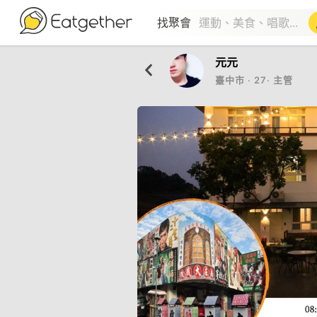
找聚會
元元
臺中市
‧
27
‧
主管