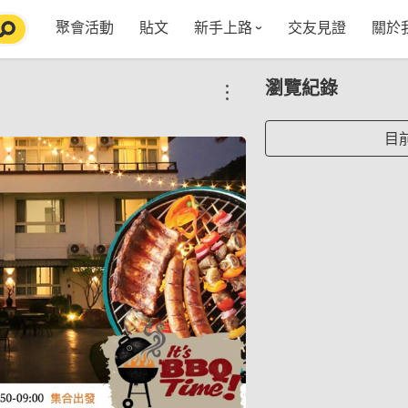
聚會活動
貼文
新手上路
交友見證
關於
特點介紹
媒
瀏覽紀錄
五大功能
使用者指南
社
VIP獨享
如何報名/舉辦聚會
聚會主題推薦
in
目
常見Q&A
節日特輯企劃
【派對遊戲篇】在家不無聊
Fa
【團康活動篇】在家不無聊
情人節特輯-終結單身
Yo
【視訊軟體篇】在家不無聊
情人節特輯-禮物推薦
【運動頻道篇】在家不無聊
情人節特輯-景點推薦
【美劇必追篇】在家不無聊
中秋節特輯-中秋由來
聊天開頭怎麼聊天不會出局【 交友軟體 】
中秋節特輯-台北燒肉餐廳TOP10推薦
劇本殺特輯-larp怎麼玩