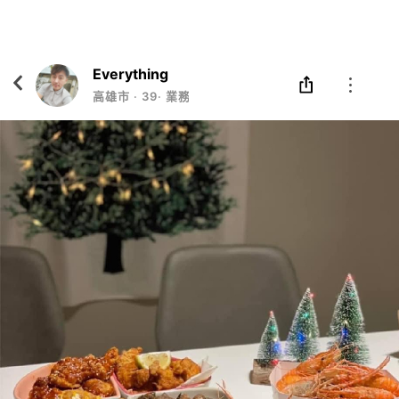
Eatgether
打開
在「Eatgether」 App 中 打開
Everything
高雄市
‧
39
‧
業務