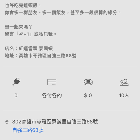
也許吃完這頓飯，
你會多一群朋友、多一個飯友，甚至多一段很棒的緣分。
想一起來嗎？
留言「🦐+1」或私訊我。
店名：紅運當頭 泰國蝦
地址：高雄市苓雅區自強三路68號
0
各付各的
$
0
10
人
802高雄市苓雅區意誠里自強三路68號
自強三路68號