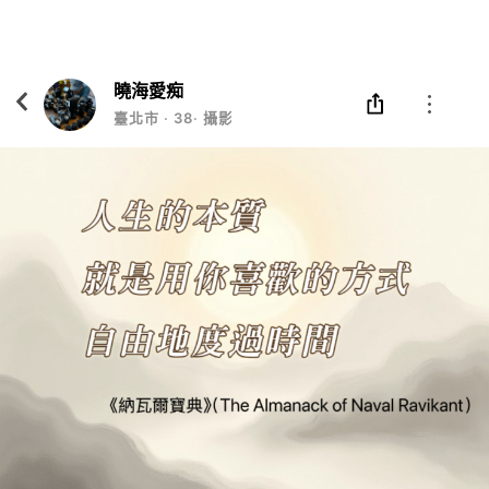
Eatgether
打開
在「Eatgether」 App 中 打開
曉海愛痴
臺北市
‧
38
‧
攝影長工