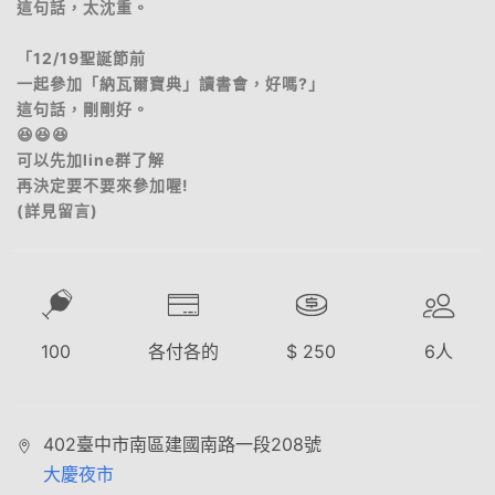
這句話，太沈重。
「12/19聖誕節前
一起參加「納瓦爾寶典」讀書會，好嗎?」
這句話，剛剛好。
😆😆😆
可以先加line群了解
再決定要不要來參加喔!
(詳見留言)
100
各付各的
$
250
6
人
402臺中市南區建國南路一段208號
大慶夜市