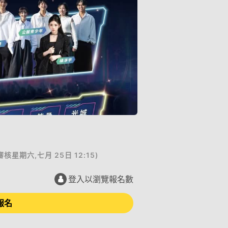
審核
星期六,七月 25日 12:15
)
登入以瀏覽報名數
報名