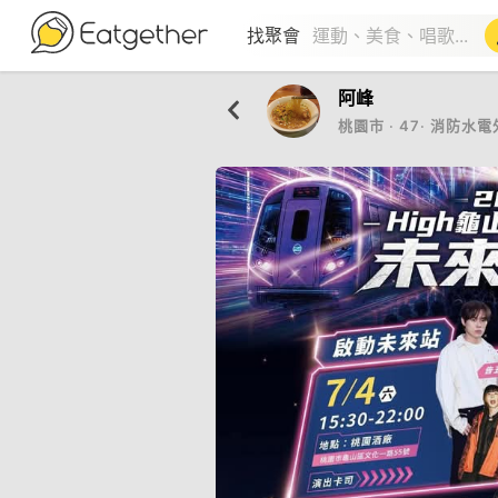
找聚會
阿峰
桃園市
‧
47
‧
消防水電