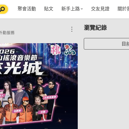
聚會活動
貼文
新手上路
交友見證
關於
特點介紹
媒
瀏覽紀錄
五大功能
使用者指南
社
外勤服務
VIP獨享
如何報名/舉辦聚會
聚會主題推薦
in
目
常見Q&A
節日特輯企劃
【派對遊戲篇】在家不無聊
Fa
【團康活動篇】在家不無聊
情人節特輯-終結單身
Yo
【視訊軟體篇】在家不無聊
情人節特輯-禮物推薦
【運動頻道篇】在家不無聊
情人節特輯-景點推薦
【美劇必追篇】在家不無聊
中秋節特輯-中秋由來
聊天開頭怎麼聊天不會出局【 交友軟體 】
中秋節特輯-台北燒肉餐廳TOP10推薦
劇本殺特輯-larp怎麼玩