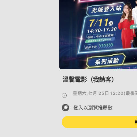
溫馨電影（我請客）
星期六,七月 25日 12:20
(
最後
登入以瀏覽推薦數