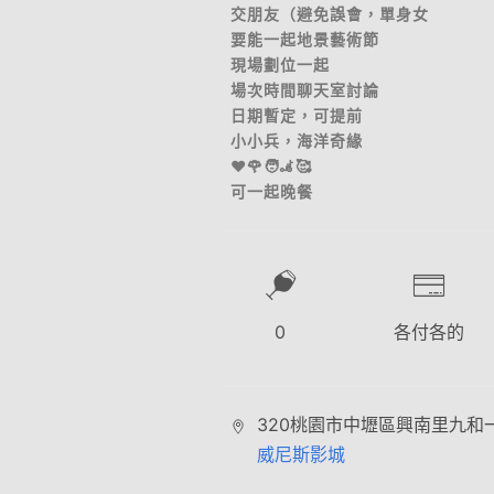
交朋友（避免誤會，單身女
要能一起地景藝術節
現場劃位一起
場次時間聊天室討論
日期暫定，可提前
小小兵，海洋奇緣
♥️🌹🧑‍🦼🥰
可一起晚餐
0
各付各的
320桃園市中壢區興南里九和一
威尼斯影城