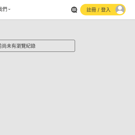
我們
註冊 / 登入
體報導
群平台
stagram
前尚未有瀏覽紀錄
cebook
utube