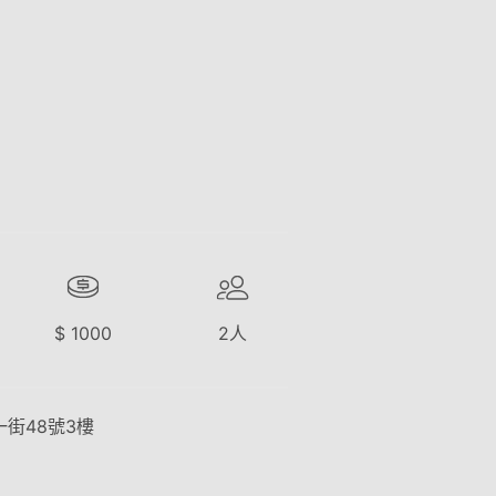
$
1000
2
人
街48號3樓