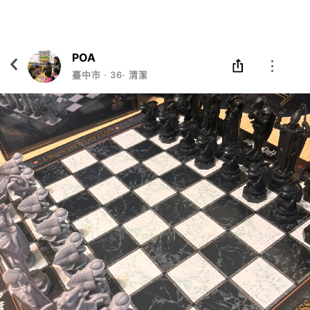
Eatgether
打開
在「Eatgether」 App 中 打開
POA
臺中市
‧
36
‧
清潔工