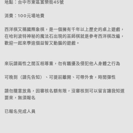
地點：台中市東區富榮街45號
消費：100元場地費
西洋棋又稱國際象棋，是一個擁有千年以上歷史的桌上遊戲，
在哈利波特神秘的魔法石出現的巫師棋就是參考西洋棋改編，
歡迎一起來學這個益智又動腦的遊戲。
來玩請兩性之間互相尊重，勿有騷擾及侵犯他人身體之行為
可晚到（請先告知）、可提前離開、可帶外食，時間彈性
請勿隨意放鳥，因審核名額有限，沒審核到可以留言讓我知道
要來，無須報名
已報名完成人員